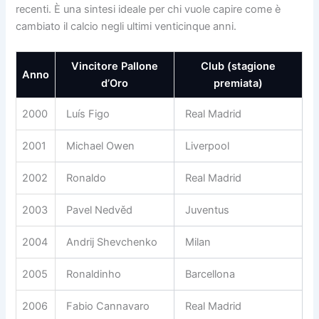
recenti. È una sintesi ideale per chi vuole capire come è
cambiato il calcio negli ultimi venticinque anni.
Vincitore Pallone
Club (stagione
Anno
d’Oro
premiata)
2000
Luís Figo
Real Madrid
2001
Michael Owen
Liverpool
2002
Ronaldo
Real Madrid
2003
Pavel Nedvěd
Juventus
2004
Andrij Shevchenko
Milan
2005
Ronaldinho
Barcellona
2006
Fabio Cannavaro
Real Madrid