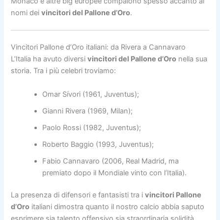
Monaco e altre big europee compaiono spesso accanto ai
nomi dei
vincitori del Pallone d’Oro
.
Vincitori Pallone d’Oro italiani: da Rivera a Cannavaro
L’Italia ha avuto diversi
vincitori del Pallone d’Oro
nella sua
storia. Tra i più celebri troviamo:
Omar Sívori (1961, Juventus);
Gianni Rivera (1969, Milan);
Paolo Rossi (1982, Juventus);
Roberto Baggio (1993, Juventus);
Fabio Cannavaro (2006, Real Madrid, ma
premiato dopo il Mondiale vinto con l’Italia).
La presenza di difensori e fantasisti tra i
vincitori Pallone
d’Oro
italiani dimostra quanto il nostro calcio abbia saputo
esprimere sia talento offensivo sia straordinaria solidità