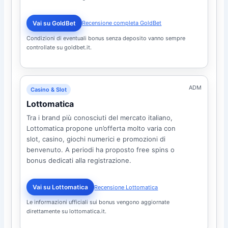
Vai su GoldBet
Recensione completa GoldBet
Condizioni di eventuali bonus senza deposito vanno sempre
controllate su goldbet.it.
ADM
Casino & Slot
Lottomatica
Tra i brand più conosciuti del mercato italiano,
Lottomatica propone un’offerta molto varia con
slot, casino, giochi numerici e promozioni di
benvenuto. A periodi ha proposto free spins o
bonus dedicati alla registrazione.
Vai su Lottomatica
Recensione Lottomatica
Le informazioni ufficiali sui bonus vengono aggiornate
direttamente su lottomatica.it.