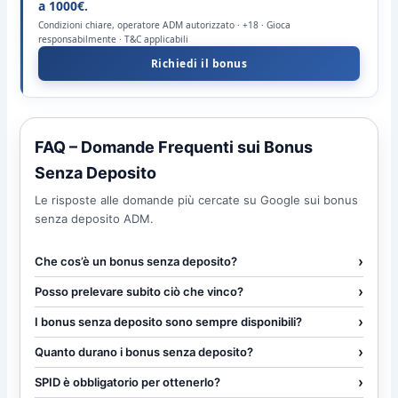
a 1000€.
Condizioni chiare, operatore ADM autorizzato · +18 · Gioca
responsabilmente · T&C applicabili
Richiedi il bonus
FAQ – Domande Frequenti sui Bonus
Senza Deposito
Le risposte alle domande più cercate su Google sui bonus
senza deposito ADM.
›
Che cos’è un bonus senza deposito?
È un credito promozionale che i casino ADM offrono senza
›
Posso prelevare subito ciò che vinco?
richiedere un versamento iniziale. Permette di testare la
No. Le vincite derivate da un bonus senza deposito diventano
piattaforma, ma ogni vincita generata diventa saldo bonus
›
I bonus senza deposito sono sempre disponibili?
prima “saldo bonus” e devono rispettare un rollover stabilito
soggetto a requisiti specifici prima di diventare prelevabile.
No, sono promozioni a disponibilità limitata. Gli operatori ADM li
dall’operatore prima di essere convertite in saldo reale prelevabile.
›
Quanto durano i bonus senza deposito?
pubblicano solo in periodi specifici o in occasione di lanci,
La durata varia da operatore a operatore: da 24 ore fino a 7 giorni.
aggiornamenti o eventi stagionali.
›
SPID è obbligatorio per ottenerlo?
Un bonus non utilizzato entro la scadenza viene