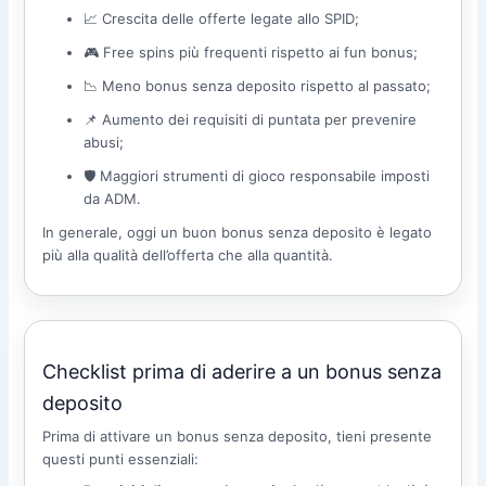
📈 Crescita delle offerte legate allo SPID;
🎮 Free spins più frequenti rispetto ai fun bonus;
📉 Meno bonus senza deposito rispetto al passato;
📌 Aumento dei requisiti di puntata per prevenire
abusi;
🛡 Maggiori strumenti di gioco responsabile imposti
da ADM.
In generale, oggi un buon bonus senza deposito è legato
più alla qualità dell’offerta che alla quantità.
Checklist prima di aderire a un bonus senza
deposito
Prima di attivare un bonus senza deposito, tieni presente
questi punti essenziali: