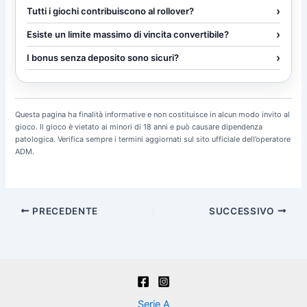
In molti casi sì. Lo SPID permette una verifica rapida dell’identità e
automaticamente annullato.
›
Tutti i giochi contribuiscono al rollover?
alcuni operatori lo richiedono per attivare bonus gratuiti, nel
No. Molti bonus senza deposito escludono giochi a bassa
rispetto delle linee guida ADM.
›
Esiste un limite massimo di vincita convertibile?
varianza come roulette o giochi da tavolo. Le slot machine di
Quasi sempre sì. Anche se una vincita teorica è di 100€, l’importo
solito contribuiscono al 100%.
›
I bonus senza deposito sono sicuri?
convertibile potrebbe essere limitato a 20€ o 25€ in base alle
Sì, se provengono da operatori con licenza ADM. Evita promozioni
condizioni del bonus.
da siti .com o piattaforme prive di regolamentazione, perché
possono comportare rischi legali e di sicurezza.
Questa pagina ha finalità informative e non costituisce in alcun modo invito al
gioco. Il gioco è vietato ai minori di 18 anni e può causare dipendenza
patologica. Verifica sempre i termini aggiornati sul sito ufficiale dell’operatore
ADM.
PRECEDENTE
SUCCESSIVO
Serie A