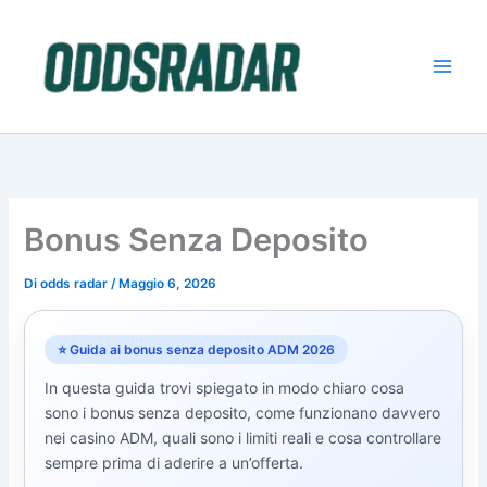
Vai
al
contenuto
Bonus Senza Deposito
Di
odds radar
/
Maggio 6, 2026
⭐ Guida ai bonus senza deposito ADM 2026
In questa guida trovi spiegato in modo chiaro cosa
sono i bonus senza deposito, come funzionano davvero
nei casino ADM, quali sono i limiti reali e cosa controllare
sempre prima di aderire a un’offerta.