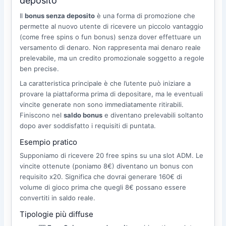
deposito
Il
bonus senza deposito
è una forma di promozione che
permette al nuovo utente di ricevere un piccolo vantaggio
(come free spins o fun bonus) senza dover effettuare un
versamento di denaro. Non rappresenta mai denaro reale
prelevabile, ma un credito promozionale soggetto a regole
ben precise.
La caratteristica principale è che l’utente può iniziare a
provare la piattaforma prima di depositare, ma le eventuali
vincite generate non sono immediatamente ritirabili.
Finiscono nel
saldo bonus
e diventano prelevabili soltanto
dopo aver soddisfatto i requisiti di puntata.
Esempio pratico
Supponiamo di ricevere 20 free spins su una slot ADM. Le
vincite ottenute (poniamo 8€) diventano un bonus con
requisito x20. Significa che dovrai generare 160€ di
volume di gioco prima che quegli 8€ possano essere
convertiti in saldo reale.
Tipologie più diffuse