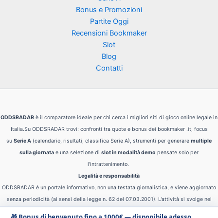
Bonus e Promozioni
Partite Oggi
Recensioni Bookmaker
Slot
Blog
Contatti
ODDSRADAR
è il comparatore ideale per chi cerca i migliori siti di gioco online legale in
Italia.Su ODDSRADAR trovi: confronti tra quote e bonus dei bookmaker .it, focus
su
Serie A
(calendario, risultati, classifica Serie A), strumenti per generare
multiple
sulla giornata
e una selezione di
slot in modalità demo
pensate solo per
l’intrattenimento.
Legalità e responsabilità
ODDSRADAR è un portale informativo, non una testata giornalistica, e viene aggiornato
senza periodicità (ai sensi della legge n. 62 del 07.03.2001). L’attività si svolge nel
rispetto della L. 96/2018 e delle Linee Guida Agcom (delibera 132/19/CONS). Il gioco è
🎁 Bonus di benvenuto fino a 1000€ — disponibile adesso