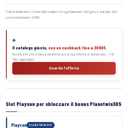
Valori indicativi. Controlla sempre il regolamento del gioco sul sito del
concessionario ADM.
♠
Il catalogo giusto,
con un cashback fino a 2000€.
Accedi alle slot a bassa volatilità con la tua offerta di benvenuto · +18 ·
T&C applicabili
Guarda l’offerta
Slot Playson per sbloccare il bonus Planetwin365
Playson
PLANETWIN365