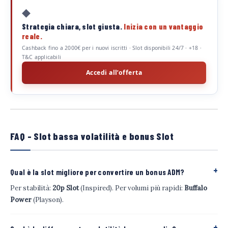
◆
Strategia chiara, slot giusta.
Inizia con un vantaggio
reale.
Cashback fino a 2000€ per i nuovi iscritti · Slot disponibili 24/7 · +18 ·
T&C applicabili
Accedi all’offerta
FAQ – Slot bassa volatilità e bonus Slot
Qual è la slot migliore per convertire un bonus ADM?
Per stabilità:
20p Slot
(Inspired). Per volumi più rapidi:
Buffalo
Power
(Playson).