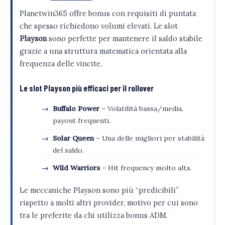
Planetwin365 offre bonus con requisiti di puntata
che spesso richiedono volumi elevati. Le slot
Playson
sono perfette per mantenere il saldo stabile
grazie a una struttura matematica orientata alla
frequenza delle vincite.
Le slot Playson più efficaci per il rollover
Buffalo Power
– Volatilità bassa/media,
payout frequenti.
Solar Queen
– Una delle migliori per stabilità
del saldo.
Wild Warriors
– Hit frequency molto alta.
Le meccaniche Playson sono più “predicibili”
rispetto a molti altri provider, motivo per cui sono
tra le preferite da chi utilizza bonus ADM.