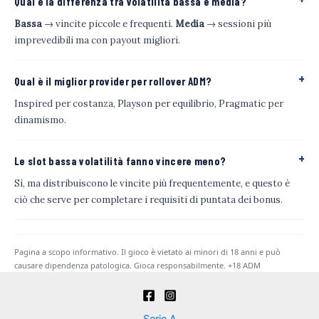
Qual è la differenza tra volatilità bassa e media?
Bassa
→ vincite piccole e frequenti.
Media
→ sessioni più
imprevedibili ma con payout migliori.
Qual è il miglior provider per rollover ADM?
Inspired per costanza, Playson per equilibrio, Pragmatic per
dinamismo.
Le slot bassa volatilità fanno vincere meno?
Sì, ma distribuiscono le vincite più frequentemente, e questo è
ciò che serve per completare i requisiti di puntata dei bonus.
Pagina a scopo informativo. Il gioco è vietato ai minori di 18 anni e può
causare dipendenza patologica. Gioca responsabilmente. +18 ADM