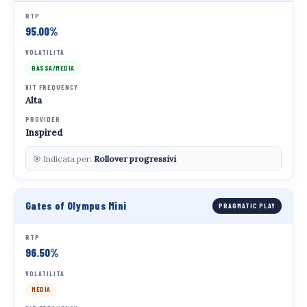
RTP
95.00%
VOLATILITÀ
BASSA/MEDIA
HIT FREQUENCY
Alta
PROVIDER
Inspired
🎯 Indicata per:
Rollover progressivi
Gates of Olympus Mini
PRAGMATIC PLAY
RTP
96.50%
VOLATILITÀ
MEDIA