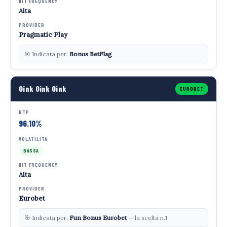
HIT FREQUENCY
Alta
PROVIDER
Pragmatic Play
🎯 Indicata per:
Bonus BetFlag
Oink Oink Oink
EUROBET
RTP
96.10%
VOLATILITÀ
BASSA
HIT FREQUENCY
Alta
PROVIDER
Eurobet
🎯 Indicata per:
Fun Bonus Eurobet
— la scelta n.1