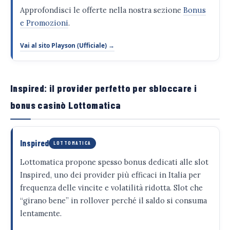
Approfondisci le offerte nella nostra sezione
Bonus
e Promozioni
.
Vai al sito Playson (Ufficiale) →
Inspired: il provider perfetto per sbloccare i
bonus casinò Lottomatica
Inspired
LOTTOMATICA
Lottomatica propone spesso bonus dedicati alle slot
Inspired, uno dei provider più efficaci in Italia per
frequenza delle vincite e volatilità ridotta. Slot che
“girano bene” in rollover perché il saldo si consuma
lentamente.