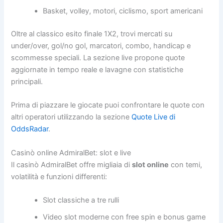
Basket, volley, motori, ciclismo, sport americani
Oltre al classico esito finale 1X2, trovi mercati su
under/over, gol/no gol, marcatori, combo, handicap e
scommesse speciali. La sezione live propone quote
aggiornate in tempo reale e lavagne con statistiche
principali.
Prima di piazzare le giocate puoi confrontare le quote con
altri operatori utilizzando la sezione
Quote Live di
OddsRadar
.
Casinò online AdmiralBet: slot e live
Il casinò AdmiralBet offre migliaia di
slot online
con temi,
volatilità e funzioni differenti:
Slot classiche a tre rulli
Video slot moderne con free spin e bonus game