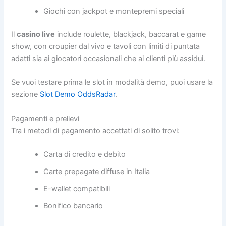
Giochi con jackpot e montepremi speciali
Il
casino live
include roulette, blackjack, baccarat e game
show, con croupier dal vivo e tavoli con limiti di puntata
adatti sia ai giocatori occasionali che ai clienti più assidui.
Se vuoi testare prima le slot in modalità demo, puoi usare la
sezione
Slot Demo OddsRadar
.
Pagamenti e prelievi
Tra i metodi di pagamento accettati di solito trovi:
Carta di credito e debito
Carte prepagate diffuse in Italia
E-wallet compatibili
Bonifico bancario