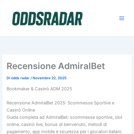
Vai
al
contenuto
Recensione AdmiralBet
Di
odds radar
/
Novembre 22, 2025
Bookmaker & Casinò ADM 2025
Recensione AdmiralBet 2025: Scommesse Sportive e
Casinò Online
Guida completa ad AdmiralBet: scommesse sportive, slot
online, casinò live, bonus di benvenuto, metodi di
pagamento, app mobile e sicurezza per i giocatori italiani.