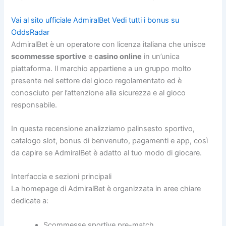
Vai al sito ufficiale AdmiralBet
Vedi tutti i bonus su
OddsRadar
AdmiralBet è un operatore con licenza italiana che unisce
scommesse sportive
e
casino online
in un’unica
piattaforma. Il marchio appartiene a un gruppo molto
presente nel settore del gioco regolamentato ed è
conosciuto per l’attenzione alla sicurezza e al gioco
responsabile.
In questa recensione analizziamo palinsesto sportivo,
catalogo slot, bonus di benvenuto, pagamenti e app, così
da capire se AdmiralBet è adatto al tuo modo di giocare.
Interfaccia e sezioni principali
La homepage di AdmiralBet è organizzata in aree chiare
dedicate a:
Scommesse sportive pre-match