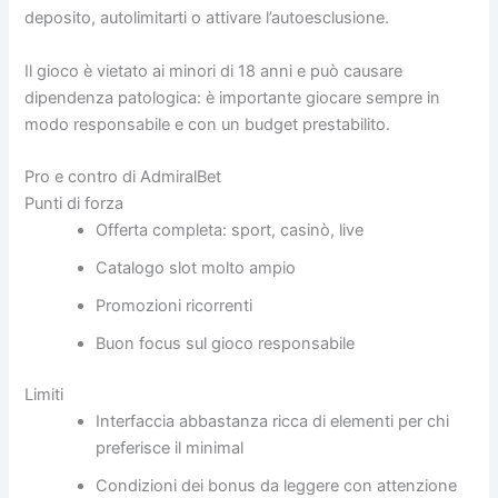
deposito, autolimitarti o attivare l’autoesclusione.
Il gioco è vietato ai minori di 18 anni e può causare
dipendenza patologica: è importante giocare sempre in
modo responsabile e con un budget prestabilito.
Pro e contro di AdmiralBet
Punti di forza
Offerta completa: sport, casinò, live
Catalogo slot molto ampio
Promozioni ricorrenti
Buon focus sul gioco responsabile
Limiti
Interfaccia abbastanza ricca di elementi per chi
preferisce il minimal
Condizioni dei bonus da leggere con attenzione