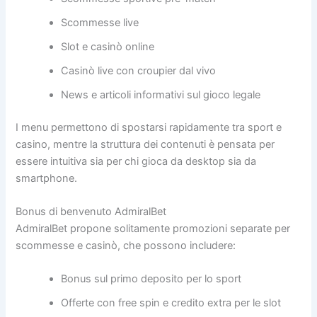
Scommesse live
Slot e casinò online
Casinò live con croupier dal vivo
News e articoli informativi sul gioco legale
I menu permettono di spostarsi rapidamente tra sport e
casino, mentre la struttura dei contenuti è pensata per
essere intuitiva sia per chi gioca da desktop sia da
smartphone.
Bonus di benvenuto AdmiralBet
AdmiralBet propone solitamente promozioni separate per
scommesse e casinò, che possono includere:
Bonus sul primo deposito per lo sport
Offerte con free spin e credito extra per le slot