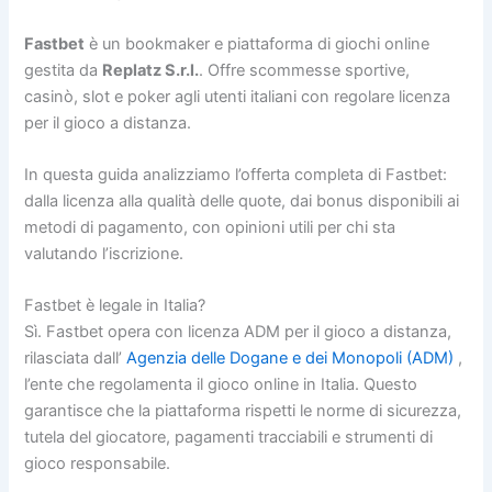
Fastbet
è un bookmaker e piattaforma di giochi online
gestita da
Replatz S.r.l.
. Offre scommesse sportive,
casinò, slot e poker agli utenti italiani con regolare licenza
per il gioco a distanza.
In questa guida analizziamo l’offerta completa di Fastbet:
dalla licenza alla qualità delle quote, dai bonus disponibili ai
metodi di pagamento, con opinioni utili per chi sta
valutando l’iscrizione.
Fastbet è legale in Italia?
Sì. Fastbet opera con licenza ADM per il gioco a distanza,
rilasciata dall’
Agenzia delle Dogane e dei Monopoli (ADM)
,
l’ente che regolamenta il gioco online in Italia. Questo
garantisce che la piattaforma rispetti le norme di sicurezza,
tutela del giocatore, pagamenti tracciabili e strumenti di
gioco responsabile.