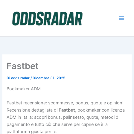
Vai
al
contenuto
Fastbet
Di
odds radar
/
Dicembre 31, 2025
Bookmaker ADM
Fastbet recensione: scommesse, bonus, quote e opinioni
Recensione dettagliata di
Fastbet
, bookmaker con licenza
ADM in Italia: scopri bonus, palinsesto, quote, metodi di
pagamento e tutto ciò che serve per capire se è la
piattaforma giusta per te.